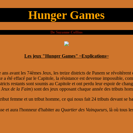
Hunger Games
De Suzanne Collins
Les jeux "Hunger Games" ~Explications~
ans avant les 74èmes Jeux, les treize districts de Panem se révoltèrent 
ze a été effacé par le Capitole, la résistance est devenue impossible, comm
stricts restants sont soumis au Capitole et ont perdu leur espoir de chan
s
Jeux de la Faim
) sont des jeux opposant chaque année des tributs hom
tribut femme et un tribut homme, ce qui nous fait 24 tributs devant se batt
sse et aura l'honneur d'habiter au
Quartier des Vainqueurs
, là où tous l