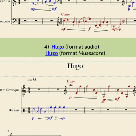
4)
Hugo
(format audio)
Hugo
(format
Musescore
)