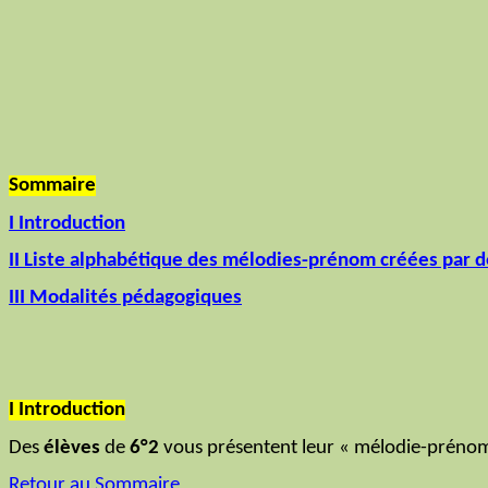
Sommaire
I Introduction
II Liste alphabétique des mélodies-prénom créées par d
III Modalités pédagogiques
I Introduction
Des
élèves
de
6°2
vous présentent leur « mélodie-prénom 
Retour au Sommaire