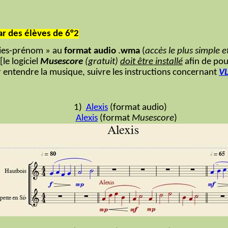
r des élèves de 6°2
odies-prénom » au
format audio
.
wma
(
accès le plus simple e
le logiciel
Musescore
(gratuit)
doit être installé
afin de pou
r entendre la musique, suivre les instructions concernant
V
1)
Alexis
(format audio)
Alexis
(format
Musescore
)