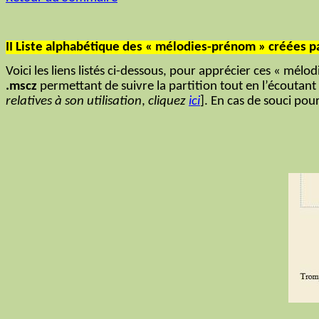
II Liste
alphabétique des « mélodies-prénom » créées pa
Voici les liens listés ci-dessous, pour apprécier ces « mél
.mscz
permettant de suivre la partition tout en l’écoutant [
relatives à son utilisation
,
cliquez
ici
]. En cas de souci pou