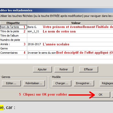
ue
, car :