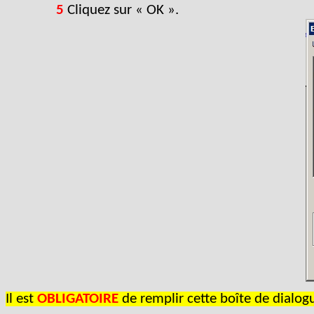
5
Cliquez sur « OK ».
Il est
OBLIGATOIRE
de remplir cette boîte de dialog