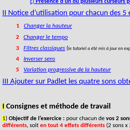
c)
Présence d’un ou plusieurs curseurs p
II Notice d’utilisation pour chacun des 5
1
Changer la hauteur
2
Changer le tempo
3
Filtres classiques
(
le tutoriel a été mis à jour en e
4
Inverser sens
5
Variation progressive de la hauteur
III Ajouter sur Padlet les quatre sons ob
I
Consignes et méthode de travail
1
)
Objectif de l’exercice :
pour chacun
de
vos 2 son
différents
, soit
en tout 4 effets différents
(2 sons x 