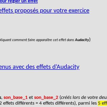
our régler un effet
 effets proposés pour votre exercice
)
xpliquant comment faire apparaître cet effet dans
Audacity
tenus avec des effets d’Audacity
s
,
son_base_1
et
son_base_2
(
créés lors de votre de
2 effets différents = 4 effets différents), parmi
les
5 ef