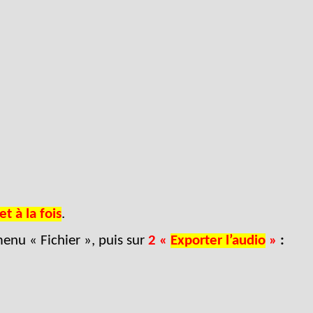
t à la fois
.
enu « Fichier », puis sur
2 «
Exporter l’audio
»
: