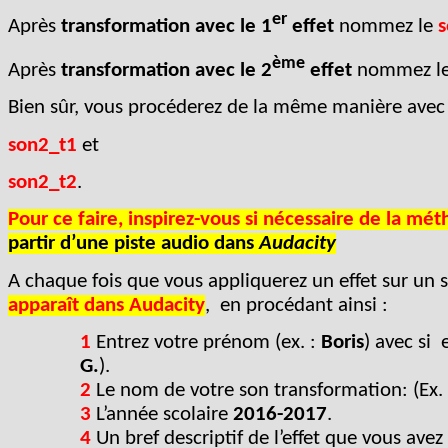
er
Après
transformation avec le 1
effet
nommez le
s
ème
Après
transformation avec le 2
effet
nommez l
Bien sûr, vous procéderez de la même manière avec
son2_t1
et
son2_t2
.
Pour ce faire, inspirez-vous si nécessaire de la m
partir d’une piste audio dans
Audacity
A chaque fois que vous appliquerez un effet sur un 
apparaît dans Audacity
, en procédant ainsi :
1
Entrez votre prénom (ex. :
Boris
) avec si
G.
).
2
Le nom de votre son transformation: (Ex.
3
L’année scolaire
2016-2017
.
4
Un bref descriptif de l’effet que vous avez