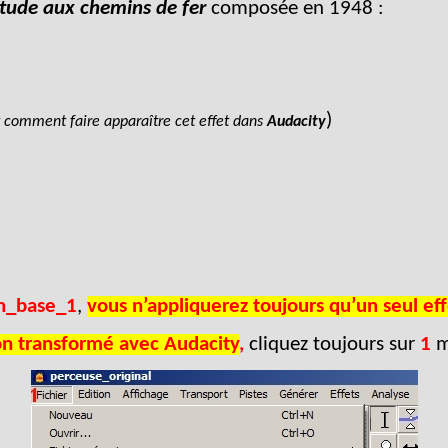
tude aux chemins de fer
composée en 1948 :
)
nt comment faire apparaître cet effet dans
Audacity
n_base_1
,
vous n’appliquerez toujours qu’un seul effe
on transformé avec Audacity
,
cliquez toujours sur
1
m