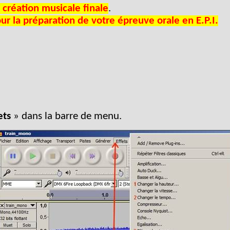
 création musicale finale
.
r la préparation de votre épreuve orale en E.P.I.
ets
» dans la barre de menu.