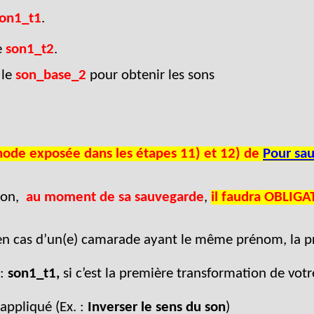
on1_t1
.
e
son1_t2
.
 le
son_base_2
pour obtenir les sons
éthode exposée dans les étapes 11) et 12) de
Pour sau
son,
au moment de sa sauvegarde
,
il faudra OBLIGA
en cas d’un(e) camarade ayant le même prénom, la pre
 :
son1_t1,
si c’est la première transformation de vo
 appliqué (Ex. :
Inverser le sens du son
)