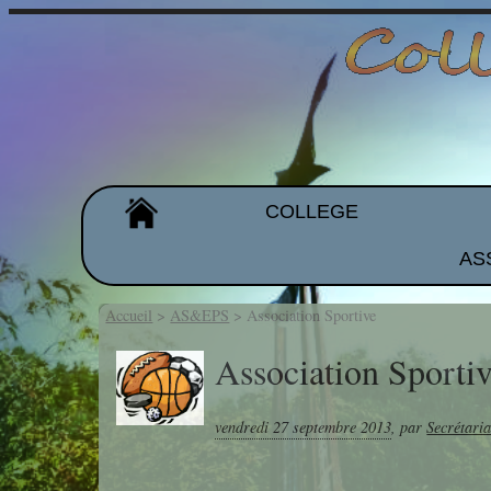
COLLEGE
AS
Organigramme
Les équipes
Accueil
>
AS&EPS
>
Association Sportive
Projet d'établissement
Association Sporti
Galeries de photos
vendredi 27 septembre 2013
,
par
Secrétaria