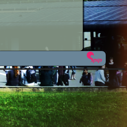
étiers
sionnelle
icale
ues
plinaires
om 50 ?