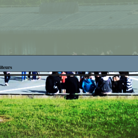
Découverte des M
Découverte Profes
Education Mus
Mathématiq
Projets Interdisci
iteurs
SVT
What's up in ro