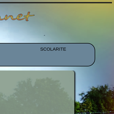
SCOLARITE
et EPS
Brevet
CDI
mmation
Histoire Des Arts
ues
Orientation
idence
Voyages et Sorties