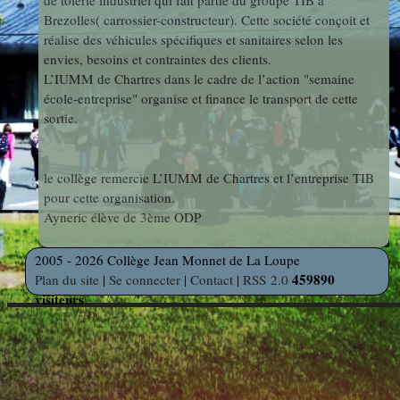
de tôlerie industriel qui fait partie du groupe TIB à
photos
Brezolles( carrossier-constructeur). Cette société conçoit et
Des Arts
indépendants
Web
réalise des véhicules spécifiques et sanitaires selon les
envies, besoins et contraintes des clients.
et Linux
Auteur en
L’IUMM de Chartres dans le cadre de l’action "semaine
Orientation
résidence
école-entreprise" organise et finance le transport de cette
sortie.
Découverte
Voyages
des
et Sorties
le collège remercie L’IUMM de Chartres et l’entreprise TIB
Métiers
pour cette organisation.
Ayneric élève de 3ème ODP
Découverte
2005 - 2026 Collège Jean Monnet de La Loupe
Professionnelle
459890
Plan du site
|
Se connecter
|
Contact
|
RSS 2.0
visiteurs
Education
Musicale