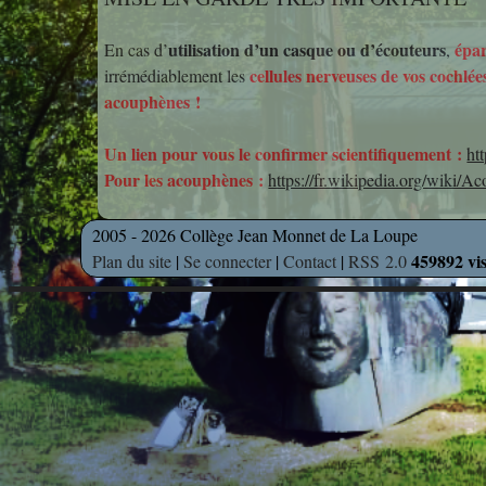
utilisation d’un casque ou d’écouteurs
épar
En cas d’
,
cellules nerveuses de vos cochlée
irrémédiablement les
acouphènes !
Un lien pour vous le confirmer scientifiquement :
ht
Pour les acouphènes :
https://fr.wikipedia.org/wik
2005 - 2026 Collège Jean Monnet de La Loupe
459892 vis
Plan du site
|
Se connecter
|
Contact
|
RSS 2.0