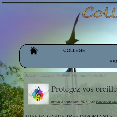
COLLEGE
AS
Organigramme
Les équipes
Accueil
>
Education Musicale
>
Protégez vos oreilles !
Projet d'établissement
Protégez vos oreille
Galeries de photos
mardi 8 septembre 2015
,
par
Éducation Mu
MISE EN GARDE TRÈS IMPORTANTE