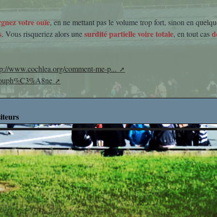
Découverte des M
gnez votre ouïe
, en ne mettant pas le volume trop fort, sinon en quelqu
Découverte Profes
s
surdité partielle voire totale
d
. Vous risqueriez alors une
, en tout cas
Education Mus
tp://www.cochlea.org/comment-me-p...
Mathématiq
i/Acouph%C3%A8ne
Projets Interdisci
iteurs
SVT
What's up in ro