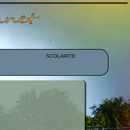
SCOLARITE
et EPS
Brevet
CDI
mmation
Histoire Des Arts
ues
Orientation
idence
Voyages et Sorties