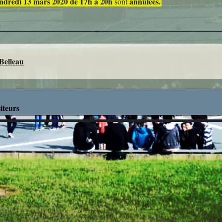
ndredi 13 mars 2020 de 17h à 20h
annulées.
sont
Découverte des M
Découverte Profes
Education Mus
 Belleau
Mathématiq
Projets Interdisci
iteurs
SVT
What's up in ro