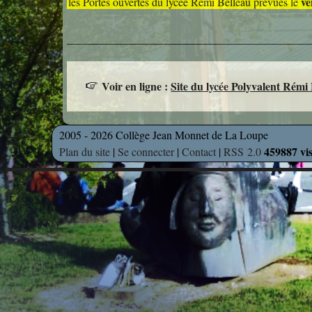
ve
les Portes ouvertes du lycée Rémi Belleau prévues le
Voir en ligne :
Site du lycée Polyvalent Rémi
2005 - 2026 Collège Jean Monnet de La Loupe
459887 vis
Plan du site
|
Se connecter
|
Contact
|
RSS 2.0