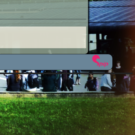
étiers
sionnelle
icale
ues
plinaires
om 50 ?