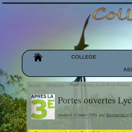
COLLEGE
AS
Organigramme
Les équipes
Accueil
>
Orientation
>
Portes ouvertes Lycée Rémi Belleau
Projet d'établissement
Portes ouvertes Ly
Galeries de photos
vendredi 13 mars 2020
,
par
Secrétariat et 