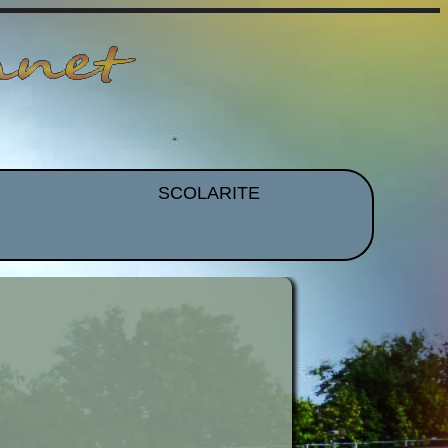
SCOLARITE
et EPS
Brevet
CDI
mmation
Histoire Des Arts
ues
Orientation
idence
Voyages et Sorties