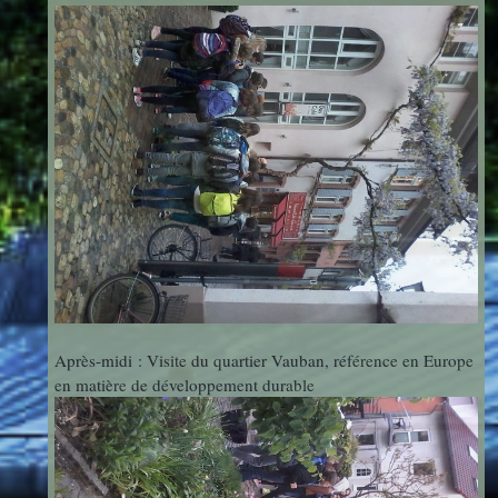
Mathématiques
Projets
Interdisciplinaires
SVT
What's up
in room 50
?
Après-midi : Visite du quartier Vauban, référence en Europe
en matière de développement durable