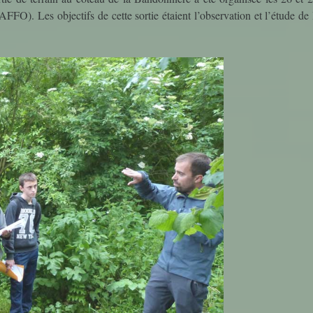
Découverte des M
FO). Les objectifs de cette sortie étaient l’observation et l’étude de l
Découverte Profes
Education Mus
Mathématiq
Projets Interdisci
SVT
What's up in ro