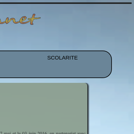
SCOLARITE
et EPS
Brevet
CDI
mmation
Histoire Des Arts
ues
Orientation
idence
Voyages et Sorties
27 mai et le 03 juin 2016, en partenariat avec