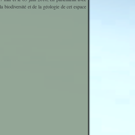
étiers
a biodiversité et de la géologie de cet espace
sionnelle
icale
ues
plinaires
om 50 ?