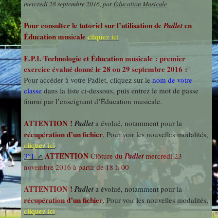
mercredi 28 septembre 2016
,
par
Éducation Musicale
photos
Des Arts
indépendants
Web
Pour consulter le tutoriel sur l’utilisation de
en
Padlet
et Linux
Auteur en
Éducation musicale
cliquez ici
Orientation
résidence
E.P.I. Technologie et Éducation musicale : premier
exercice évalué donné le 28 ou 29 septembre 2016 :
Découverte
Pour accéder à votre Padlet, cliquez sur le
nom de votre
Voyages
des
classe
dans la liste ci-dessous, puis entrez le mot de passe
et Sorties
fourni par l’enseignant d’Éducation musicale.
Métiers
ATTENTION !
Padlet
a évolué, notamment pour la
récupération d’un fichier
, Pour voir les nouvelles modalités,
Découverte
cliquez ici
.
Professionnelle
ATTENTION
3°1
Clôture du
Padlet
mercredi 23
novembre 2016 à partir de 18 h 00
Education
ATTENTION !
Padlet
a évolué, notamment pour la
récupération d’un fichier
, Pour voir les nouvelles modalités,
Musicale
cliquez ici
.