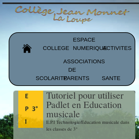
ESPACE
COLLEGE
NUMERIQUE
ACTIVITES
ASSOCIATIONS
DE
Organigramme
Pronote
Ass.Sportive
SCOLARITE
PARENTS
SANTE
et EPS
Les
ALPE
Tutoriel pour utiliser
équipes
ACST
Moodle
Brevet
Padlet en Education
Projet
APEEP
Atelier
musicale
d'établissement
CDI
Esidoc
Programmation
E.P.I Technologie/Education musicale dans
les classes de 3°
Représentants
Arts
Galeries de
Histoire
de parents
FOLIOS
Plastiques