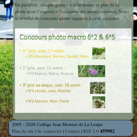
En parallèle, chaque groupe a sélectionné sa plus belle
Mathématiques
photo pour l’exposer à l’occasion des portes ouvertes. Voici
le résultat du concours photo organisé à cette occasion.
Projets
Interdisciplinaires
SVT
What's up
in room 50
?
2005 - 2026 Collège Jean Monnet de La Loupe
459902
Plan du site
|
Se connecter
|
Contact
|
RSS 2.0