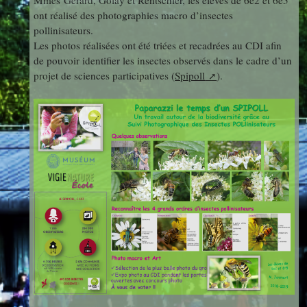
Mmes Gérard, Golay et Rentschler, les élèves de 6e2 et 6e5
photos
ont réalisé des photographies macro d’insectes
Des Arts
indépendants
Web
pollinisateurs.
Les photos réalisées ont été triées et recadrées au CDI afin
et Linux
Auteur en
de pouvoir identifier les insectes observés dans le cadre d’un
Orientation
résidence
projet de sciences participatives (
Spipoll
).
Découverte
Voyages
des
et Sorties
Métiers
Découverte
Professionnelle
Education
Musicale