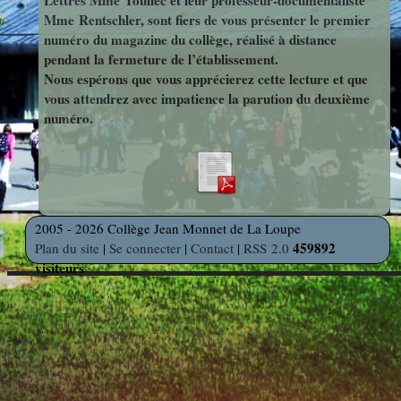
Lettres Mme Toullec et leur professeur-documentaliste
photos
Mme Rentschler, sont fiers de vous présenter le premier
Des Arts
indépendants
Web
numéro du magazine du collège, réalisé à distance
pendant la fermeture de l’établissement.
et Linux
Auteur en
Nous espérons que vous apprécierez cette lecture et que
Orientation
résidence
vous attendrez avec impatience la parution du deuxième
numéro.
Découverte
Voyages
des
et Sorties
Métiers
2005 - 2026 Collège Jean Monnet de La Loupe
459892
Plan du site
|
Se connecter
|
Contact
|
RSS 2.0
Découverte
visiteurs
Professionnelle
Education
Musicale