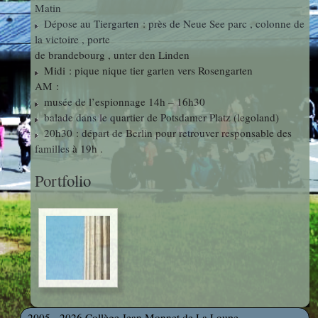
Matin
photos
Des Arts
indépendants
Dépose au Tiergarten : près de Neue See parc , colonne de
Web
la victoire , porte
et Linux
Auteur en
de brandebourg , unter den Linden
Orientation
résidence
Midi : pique nique tier garten vers Rosengarten
AM :
musée de l’espionnage 14h – 16h30
Découverte
balade dans le quartier de Potsdamer Platz (legoland)
Voyages
des
20h30 : départ de Berlin pour retrouver responsable des
et Sorties
familles à 19h .
Métiers
Portfolio
Découverte
Professionnelle
Education
Musicale
2005 - 2026 Collège Jean Monnet de La Loupe