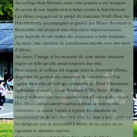
Au collège Jean Monnet aussi cette journée a été marquée
photos
Des Arts
indépendants
du sceau de son implication à lutter contre le harcèlement.
Web
Les élèves engagés sur le projet du concours NAH (Non Au
et Linux
Auteur en
Harcèlement), accompagnés et guidés par Mmes Besniard et
Orientation
Rentschler, ont proposé une exposition impressionnante
résidence
pour laquelle ils ont réalisé des panneaux à taille humaine.
Au recto, une situation de harcèlement décrite avec des mots
Découverte
d’élèves.
Voyages
Au verso, l’image et les ressentis de cette même situation
des
et Sorties
réglée ou telle qu’elle aurait toujours due être.
Métiers
Pour rappel, le collège est engagé dans le dispositif pHAre,
dispositif de gestion des situations de harcèlement. Une
équipe bien-être au collège, composée de Mme Chéradame
Découverte
(infirmière scolaire), Mme Besniard (CPE) Mmes Follio,
Professionnelle
Henry et Rentschler (enseignantes) est à l’écoute des élèves.
Des élèves ambassadeurs/ambassadrices se sont portés
volontaires et seront formés à repérer les situations de
harcèlement ou de mal-être et à venir en aide à leurs pairs en
Education
les dirigeant vers le personnel à même de les aider ou en
Musicale
signalant la situation repérée.