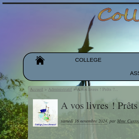
COLLEGE
AS
Organigramme
Les équipes
Accueil
>
Administratif
>
A vos livres ! Prêts ?...
Projet d'établissement
A vos livres ! Prêts 
Galeries de photos
samedi 16 novembre 2024
,
par
Mme Custo