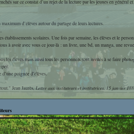
és sur ce constat d’un rejet de la lecture par les jeunes en général et 
Découverte des M
Découverte Profes
n maximum d’élèves autour du partage de leurs lectures.
..
Education Mus
les établissements scolaires. Une fois par semaine, les élèves et le perso
ous à avoir avec vous ce jour-là : un livre, une bd, un manga, une revue,
Mathématiq
us les élèves mais aussi tous les personnels sont invités à se faire photog
Projets Interdisci
iper.
ège d’une poignée d’élèves.
SVT
What's up in ro
e tout." Jean Jaurès,
Lettre aux instituteurs et institutrices. 15 janvier 188
iteurs