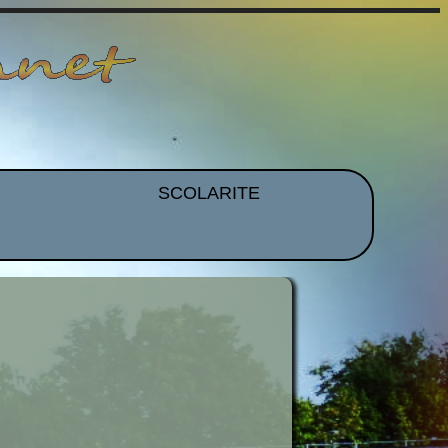
SCOLARITE
et EPS
Brevet
CDI
mmation
Histoire Des Arts
ues
Orientation
idence
Voyages et Sorties