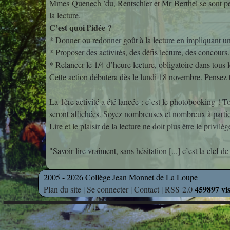
Mmes Quenech ’du, Rentschler et Mr Berthel se sont pench
la lecture.
C’est quoi l’idée ?
* Donner ou redonner goût à la lecture en impliquant u
* Proposer des activités, des défis lecture, des concours.
* Relancer le 1/4 d’heure lecture, obligatoire dans tous 
Cette action débutera dès le lundi 18 novembre. Pensez t
La 1ère activité a été lancée : c’est le photobooking ! To
seront affichées. Soyez nombreuses et nombreux à partic
Lire et le plaisir de la lecture ne doit plus être le privil
"Savoir lire vraiment, sans hésitation [...] c’est la clef d
2005 - 2026 Collège Jean Monnet de La Loupe
459897 vis
Plan du site
|
Se connecter
|
Contact
|
RSS 2.0