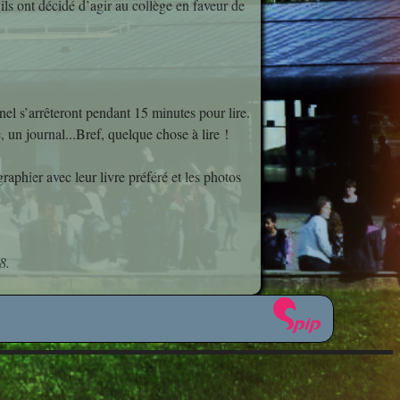
ils ont décidé d’agir au collège en faveur de
étiers
sionnelle
icale
nnel s’arrêteront pendant 15 minutes pour lire.
 un journal...Bref, quelque chose à lire !
ues
raphier avec leur livre préféré et les photos
plinaires
om 50 ?
8.