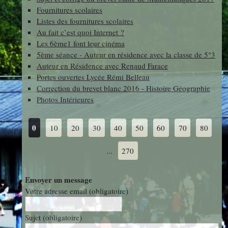
Fournitures scolaires
photos
Des Arts
indépendants
Listes des fournitures scolaires
Web
Au fait c’est quoi Internet ?
et Linux
Auteur en
Les 6ème1 font leur cinéma
Orientation
résidence
5ème séance - Auteur en résidence avec la classe de 5°3
Auteur en Résidence avec Renaud Farace
Portes ouvertes Lycée Rémi Belleau
Découverte
Voyages
Correction du brevet blanc 2016 - Histoire Géographie
des
Photos Intérieures
et Sorties
Métiers
0
10
20
30
40
50
60
70
80
Découverte
...
270
Professionnelle
Envoyer un message
Votre adresse email (obligatoire)
Education
Musicale
Sujet (obligatoire)