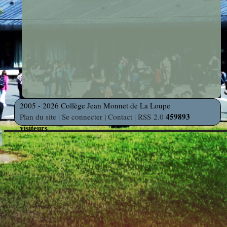
photos
Des Arts
indépendants
Web
et Linux
Auteur en
Orientation
résidence
Découverte
Voyages
des
et Sorties
2005 - 2026 Collège Jean Monnet de La Loupe
Métiers
459893
Plan du site
|
Se connecter
|
Contact
|
RSS 2.0
visiteurs
Découverte
Professionnelle
Education
Musicale