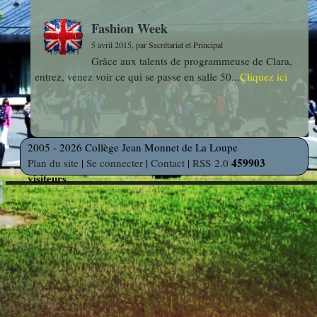
photos
Des Arts
indépendants
Fashion Week
Web
5 avril 2015, par Secrétariat et Principal
et Linux
Auteur en
Grâce aux talents de programmeuse de Clara,
Orientation
résidence
entrez, venez voir ce qui se passe en salle 50...
Cliquez ici
Découverte
Voyages
des
et Sorties
2005 - 2026 Collège Jean Monnet de La Loupe
Métiers
459903
Plan du site
|
Se connecter
|
Contact
|
RSS 2.0
visiteurs
Découverte
Professionnelle
Education
Musicale