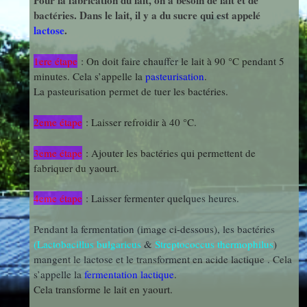
Pour la fabrication du lait, on a besoin de lait et de
photos
bactéries. Dans le lait, il y a du sucre qui est appelé
Des Arts
indépendants
Web
lactose
.
et Linux
Auteur en
1ere étape
: On doit faire chauffer le lait à 90 °C pendant 5
Orientation
résidence
minutes. Cela s’appelle la
pasteurisation
.
La pasteurisation permet de tuer les bactéries.
Découverte
Voyages
2eme étape
: Laisser refroidir à 40 °C.
des
et Sorties
Métiers
3eme étape
: Ajouter les bactéries qui permettent de
fabriquer du yaourt.
Découverte
4eme étape
: Laisser fermenter quelques heures.
Professionnelle
Pendant la fermentation (image ci-dessous), les bactéries
(Lactobacillus bulgaricus
&
Streptococcus thermophilus
)
mangent le lactose et le transforment en acide lactique . Cela
Education
s’appelle la
fermentation lactique
.
Musicale
Cela transforme le lait en yaourt.