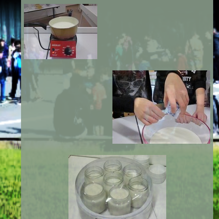
Mathématiques
Projets
Interdisciplinaires
SVT
What's up
in room 50
?