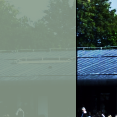
étiers
sionnelle
icale
ues
plinaires
om 50 ?
é