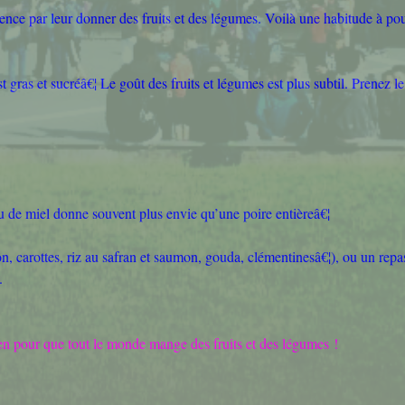
nce par leur donner des fruits et des légumes. Voilà une habitude à po
st gras et sucréâ€¦ Le goût des fruits et légumes est plus subtil. Prenez le
u de miel donne souvent plus envie qu’une poire entièreâ€¦
, carottes, riz au safran et saumon, gouda, clémentinesâ€¦), ou un repas 
.
en pour que tout le monde mange des fruits et des légumes !