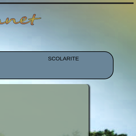
SCOLARITE
et EPS
Brevet
CDI
mmation
Histoire Des Arts
ues
Orientation
idence
Voyages et Sorties