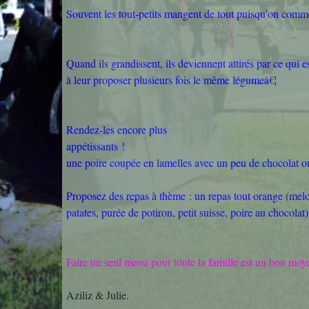
Souvent les tout-petits mangent de tout puisqu’on comme
Quand ils grandissent, ils deviennent attirés par ce qui e
à leur proposer plusieurs fois le même légumeâ€¦
Rendez-les encore plus
appétissants !
une poire coupée en lamelles avec un peu de chocolat o
Proposez des repas à thème : un repas tout orange (melon
patates, purée de potiron, petit suisse, poire au chocolat)
Faire un seul menu pour toute la famille est un bon moy
Aziliz & Julie.