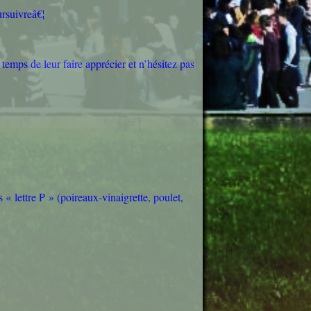
ursuivreâ€¦
 temps de leur faire apprécier et n’hésitez pas
« lettre P » (poireaux-vinaigrette, poulet,