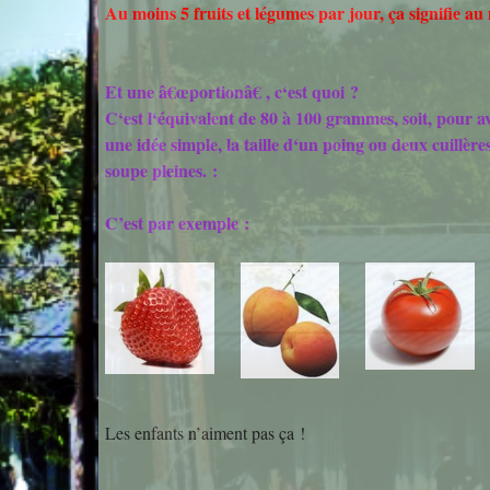
Au moins 5 fruits et légumes par jour, ça signifie au
Et une â€œportionâ€ , c‘est quoi ?
C‘est l‘équivalent de 80 à 100 grammes, soit, pour a
une idée simple, la taille d‘un poing ou deux cuillère
soupe pleines. :
C’est par exemple :
Les enfants n’aiment pas ça !