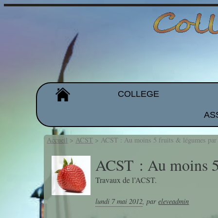
COLLEGE
AS
Organigramme
Les équipes
Accueil
>
ACST
>
ACST : Au moins 5 fruits & légumes par 
Projet d'établissement
ACST : Au moins 5 
Travaux de l’ACST.
Galeries de photos
lundi 7 mai 2012
,
par
eleveadmin