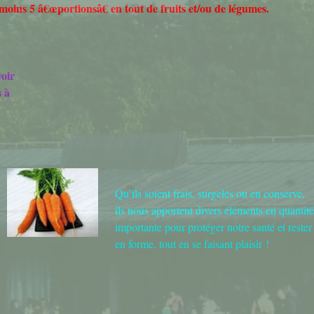
 moins 5 â€œportionsâ€ en tout de fruits et/ou de légumes.
Découverte des M
Découverte Profes
voir
Education Mus
s à
Mathématiq
Projets Interdisci
SVT
Qu’ils soient frais, surgelés ou en conserve,
What's up in ro
ils nous apportent divers éléments en quantit
importante pour protéger notre santé et rester
en forme, tout en se faisant plaisir !