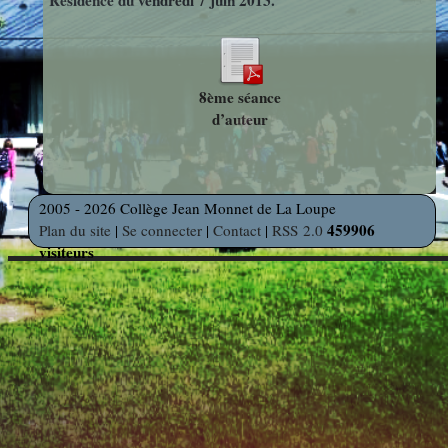
Résidence du vendredi 7 juin 2013.
photos
Des Arts
indépendants
Web
et Linux
Auteur en
Orientation
8ème séance
résidence
d’auteur
Découverte
Voyages
des
et Sorties
2005 - 2026 Collège Jean Monnet de La Loupe
Métiers
459906
Plan du site
|
Se connecter
|
Contact
|
RSS 2.0
visiteurs
Découverte
Professionnelle
Education
Musicale