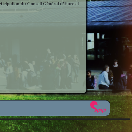
articipation du Conseil Général d’Eure et
étiers
sionnelle
icale
ues
plinaires
om 50 ?