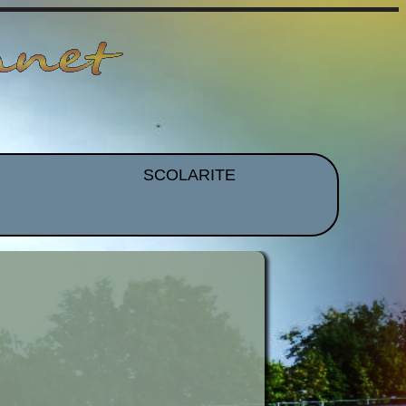
SCOLARITE
et EPS
Brevet
CDI
mmation
Histoire Des Arts
ues
Orientation
idence
Voyages et Sorties