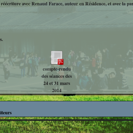
de réécriture avec Renaud Farace, auteur en Résidence, et avec la p
Découverte des M
Découverte Profes
Education Mus
s.
Mathématiq
Projets Interdisci
compte-rendu
SVT
des séances des
24 et 31 mars
What's up in ro
2014
iteurs