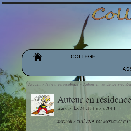
COLLEGE
AS
Organigramme
Les équipes
Accueil
>
Auteur en résidence
>
Auteur en résidence avec Re
Projet d'établissement
Auteur en résidenc
séances des 24 et 31 mars 2014
Galeries de photos
mercredi 9 avril 2014
,
par
Secrétariat et P