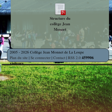
photos
Des Arts
indépendants
Web
et Linux
Auteur en
Structure du
collège Jean
Orientation
résidence
Monnet
Découverte
Voyages
des
et Sorties
2005 - 2026 Collège Jean Monnet de La Loupe
Métiers
459906
Plan du site
|
Se connecter
|
Contact
|
RSS 2.0
visiteurs
Découverte
Professionnelle
Education
Musicale