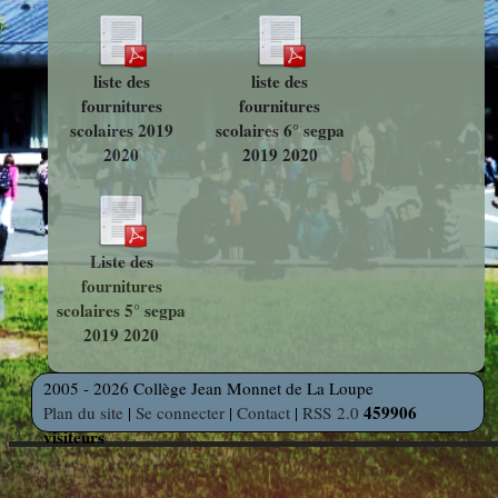
photos
Des Arts
indépendants
Web
et Linux
Auteur en
liste des
liste des
fournitures
fournitures
Orientation
résidence
scolaires 2019
scolaires 6° segpa
2020
2019 2020
Découverte
Voyages
des
et Sorties
Métiers
Liste des
fournitures
scolaires 5° segpa
Découverte
2019 2020
Professionnelle
2005 - 2026 Collège Jean Monnet de La Loupe
459906
Plan du site
|
Se connecter
|
Contact
|
RSS 2.0
Education
visiteurs
Musicale