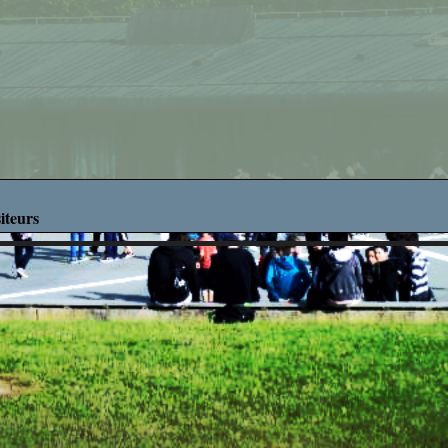
Découverte des M
Découverte Profes
Education Mus
Mathématiq
Projets Interdisci
iteurs
SVT
What's up in ro