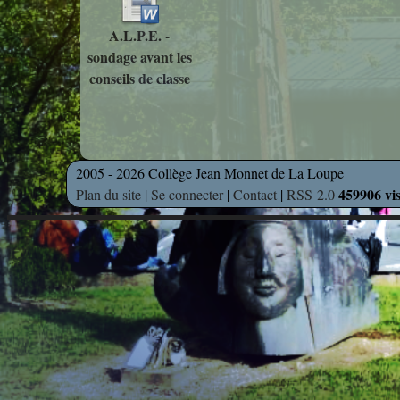
A.L.P.E. -
sondage avant les
conseils de classe
2005 - 2026 Collège Jean Monnet de La Loupe
459906 vis
Plan du site
|
Se connecter
|
Contact
|
RSS 2.0