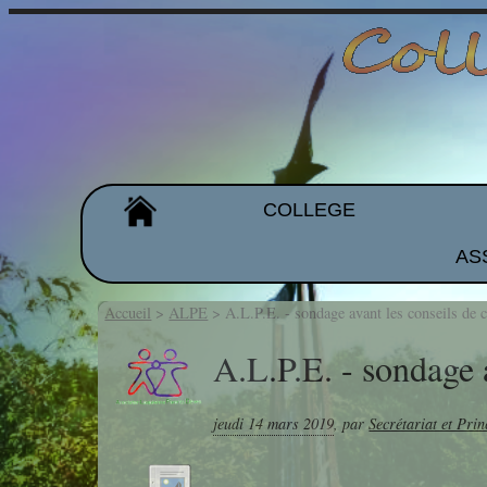
COLLEGE
AS
Organigramme
Les équipes
Accueil
>
ALPE
>
A.L.P.E. - sondage avant les conseils de c
Projet d'établissement
A.L.P.E. - sondage a
Galeries de photos
jeudi 14 mars 2019
,
par
Secrétariat et Prin