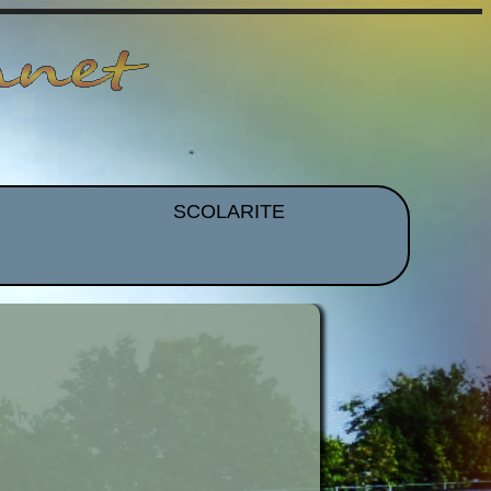
SCOLARITE
et EPS
Brevet
CDI
mmation
Histoire Des Arts
ues
Orientation
idence
Voyages et Sorties