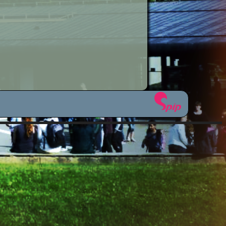
étiers
sionnelle
icale
ues
plinaires
om 50 ?