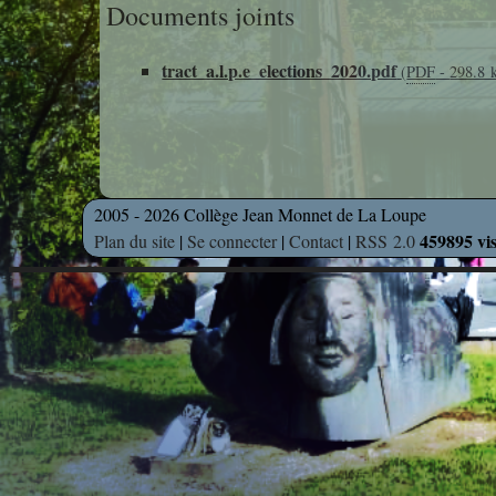
Documents joints
tract_a.l.p.e_elections_2020.pdf
(
PDF
-
298.8 
2005 - 2026 Collège Jean Monnet de La Loupe
459895 vis
Plan du site
|
Se connecter
|
Contact
|
RSS 2.0