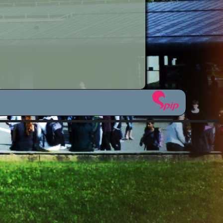
étiers
sionnelle
icale
ues
plinaires
om 50 ?