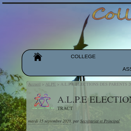
COLLEGE
AS
Organigramme
Les équipes
Accueil
>
ALPE
>
A.L.P.E ELECTIONS DES PARENTS 2
Projet d'établissement
A.L.P.E ELECTI
TRACT
Galeries de photos
mardi 15 septembre 2020
,
par
Secrétariat et Principal