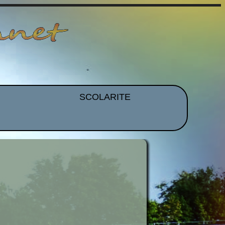
SCOLARITE
et EPS
Brevet
CDI
mmation
Histoire Des Arts
ues
Orientation
idence
Voyages et Sorties