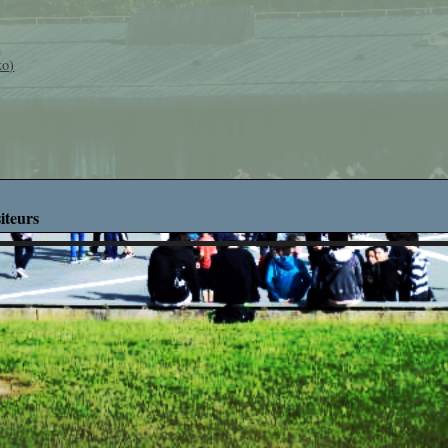
Découverte des M
Découverte Profes
ko
)
Education Mus
Mathématiq
Projets Interdisci
iteurs
SVT
What's up in ro