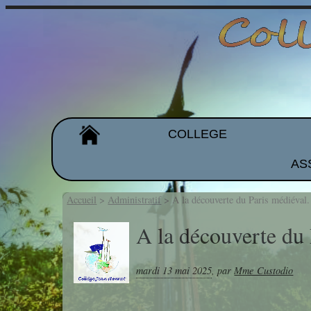
COLLEGE
AS
Organigramme
Les équipes
Accueil
>
Administratif
>
A la découverte du Paris médiéval.
Projet d'établissement
A la découverte du 
Galeries de photos
mardi 13 mai 2025
,
par
Mme Custodio