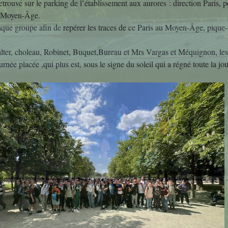
etrouvé sur le parking de l’établissement aux aurores : direction Paris, p
Découverte des M
le Moyen-Âge.
ue groupe afin de repérer les traces de ce Paris au Moyen-Âge, pique-
Découverte Profes
er, choleau, Robinet, Buquet,Bureau et Mrs Vargas et Méquignon, les él
Education Mus
rnée placée ,qui plus est, sous le signe du soleil qui a régné toute la jo
Mathématiq
Projets Interdisci
SVT
What's up in ro