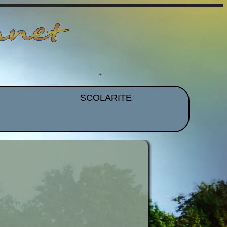
SCOLARITE
et EPS
Brevet
CDI
mmation
Histoire Des Arts
ues
Orientation
idence
Voyages et Sorties