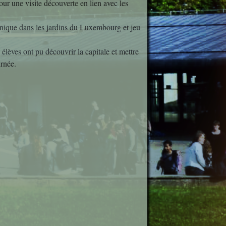
our une visite découverte en lien avec les
étiers
nique dans les jardins du Luxembourg et jeu
sionnelle
èves ont pu découvrir la capitale et mettre
icale
urnée.
ues
plinaires
om 50 ?