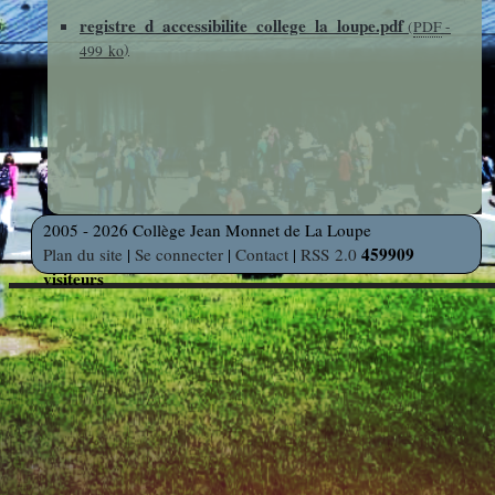
photos
registre_d_accessibilite_college_la_loupe.pdf
Des Arts
indépendants
(
PDF
-
Web
)
499 ko
et Linux
Auteur en
Orientation
résidence
Découverte
Voyages
des
et Sorties
2005 - 2026 Collège Jean Monnet de La Loupe
Métiers
459909
Plan du site
|
Se connecter
|
Contact
|
RSS 2.0
visiteurs
Découverte
Professionnelle
Education
Musicale