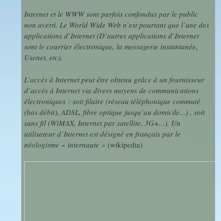
Internet et le WWW sont parfois confondus par le public
Mathématiques
non averti. Le World Wide Web n’est pourtant que l’une des
applications d’Internet (D’autres applications d’Internet
sont le courrier électronique, la messagerie instantanée,
Projets
Usenet, etc).
Interdisciplinaires
L’accès à Internet peut être obtenu grâce à un fournisseur
SVT
d’accès à Internet via divers moyens de communications
électroniques : soit filaire (réseau téléphonique commuté
(bas débit), ADSL, fibre optique jusqu’au domicile...) , soit
sans fil (WiMAX, Internet par satellite, 3G+...). Un
What's up
utilisateur d’Internet est désigné en français par le
in room 50
néologisme « internaute »
(wikipedia)
?