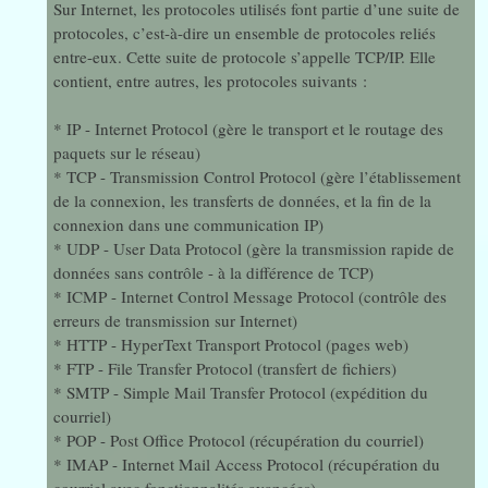
Sur Internet, les protocoles utilisés font partie d’une suite de
protocoles, c’est-à-dire un ensemble de protocoles reliés
entre-eux. Cette suite de protocole s’appelle TCP/IP. Elle
contient, entre autres, les protocoles suivants :
* IP - Internet Protocol (gère le transport et le routage des
paquets sur le réseau)
* TCP - Transmission Control Protocol (gère l’établissement
de la connexion, les transferts de données, et la fin de la
connexion dans une communication IP)
* UDP - User Data Protocol (gère la transmission rapide de
données sans contrôle - à la différence de TCP)
* ICMP - Internet Control Message Protocol (contrôle des
erreurs de transmission sur Internet)
* HTTP - HyperText Transport Protocol (pages web)
* FTP - File Transfer Protocol (transfert de fichiers)
* SMTP - Simple Mail Transfer Protocol (expédition du
courriel)
* POP - Post Office Protocol (récupération du courriel)
* IMAP - Internet Mail Access Protocol (récupération du