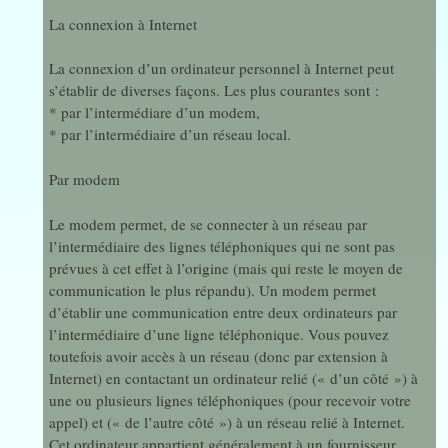
La connexion à Internet
La connexion d’un ordinateur personnel à Internet peut
s’établir de diverses façons. Les plus courantes sont :
* par l’intermédiare d’un modem,
* par l’intermédiaire d’un réseau local.
Par modem
Le modem permet, de se connecter à un réseau par
l’intermédiaire des lignes téléphoniques qui ne sont pas
prévues à cet effet à l’origine (mais qui reste le moyen de
communication le plus répandu). Un modem permet
d’établir une communication entre deux ordinateurs par
l’intermédiaire d’une ligne téléphonique. Vous pouvez
toutefois avoir accès à un réseau (donc par extension à
Internet) en contactant un ordinateur relié (« d’un côté ») à
une ou plusieurs lignes téléphoniques (pour recevoir votre
appel) et (« de l’autre côté ») à un réseau relié à Internet.
Cet ordinateur appartient généralement à un fournisseur