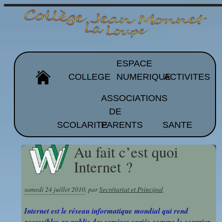
ESPACE
COLLEGE
NUMERIQUE
ACTIVITES
ASSOCIATIONS
DE
Organigramme
Pronote
Ass.Sportive
SCOLARITE
PARENTS
SANTE
et EPS
Les
ALPE
Au fait c’est quoi
équipes
ACST
Moodle
Brevet
Internet ?
Projet
APEEP
Atelier
d'établissement
CDI
Esidoc
Programmation
samedi 24 juillet 2010
,
par
Secrétariat et Principal
Représentants
Arts
Internet est le réseau informatique mondial qui rend
Galeries de
Histoire
de parents
FOLIOS
Plastiques
accessibles au public des services variés comme le courrier