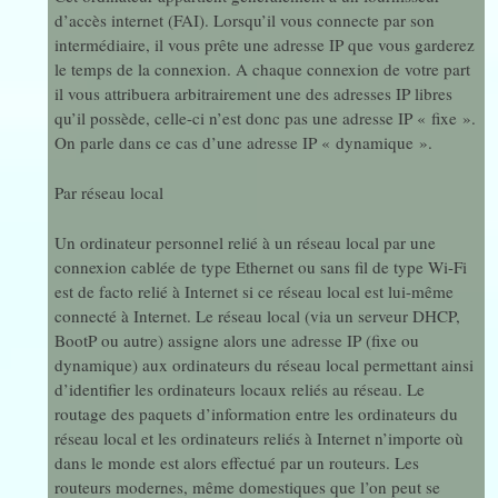
d’accès internet (FAI). Lorsqu’il vous connecte par son
intermédiaire, il vous prête une adresse IP que vous garderez
le temps de la connexion. A chaque connexion de votre part
il vous attribuera arbitrairement une des adresses IP libres
qu’il possède, celle-ci n’est donc pas une adresse IP « fixe ».
On parle dans ce cas d’une adresse IP « dynamique ».
Par réseau local
Un ordinateur personnel relié à un réseau local par une
connexion cablée de type Ethernet ou sans fil de type Wi-Fi
est de facto relié à Internet si ce réseau local est lui-même
connecté à Internet. Le réseau local (via un serveur DHCP,
BootP ou autre) assigne alors une adresse IP (fixe ou
dynamique) aux ordinateurs du réseau local permettant ainsi
d’identifier les ordinateurs locaux reliés au réseau. Le
routage des paquets d’information entre les ordinateurs du
réseau local et les ordinateurs reliés à Internet n’importe où
dans le monde est alors effectué par un routeurs. Les
routeurs modernes, même domestiques que l’on peut se