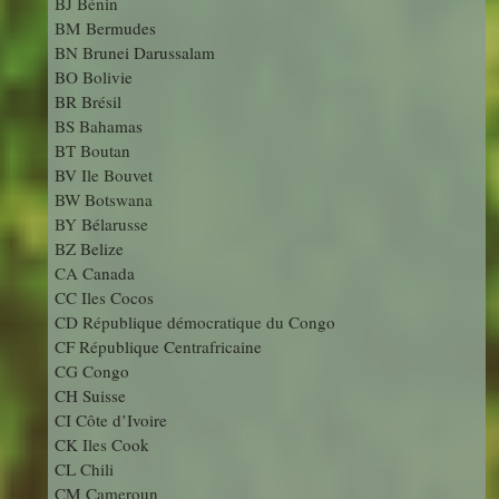
BJ Bénin
BM Bermudes
BN Brunei Darussalam
BO Bolivie
BR Brésil
BS Bahamas
BT Boutan
BV Ile Bouvet
BW Botswana
BY Bélarusse
BZ Belize
CA Canada
CC Iles Cocos
CD République démocratique du Congo
CF République Centrafricaine
CG Congo
CH Suisse
CI Côte d’Ivoire
CK Iles Cook
CL Chili
CM Cameroun