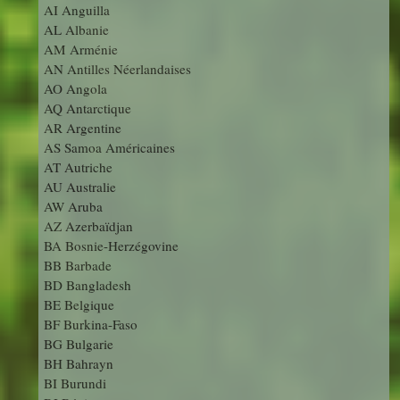
AI Anguilla
AL Albanie
AM Arménie
AN Antilles Néerlandaises
AO Angola
AQ Antarctique
AR Argentine
AS Samoa Américaines
AT Autriche
AU Australie
AW Aruba
AZ Azerbaïdjan
BA Bosnie-Herzégovine
BB Barbade
BD Bangladesh
BE Belgique
BF Burkina-Faso
BG Bulgarie
BH Bahrayn
BI Burundi