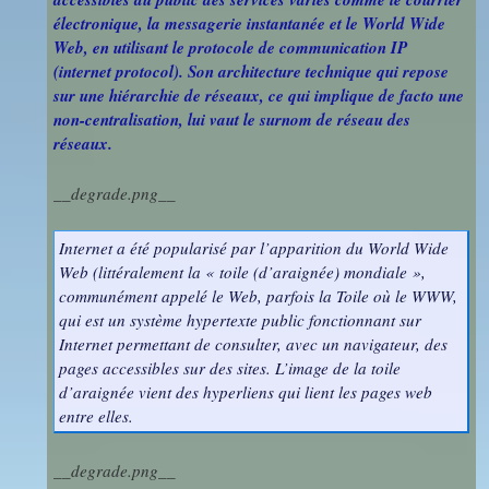
photos
électronique, la messagerie instantanée et le World Wide
Des Arts
indépendants
Web
Web, en utilisant le protocole de communication IP
(internet protocol). Son architecture technique qui repose
et Linux
Auteur en
sur une hiérarchie de réseaux, ce qui implique de facto une
Orientation
résidence
non-centralisation, lui vaut le surnom de réseau des
réseaux.
Découverte
Voyages
__degrade.png__
des
et Sorties
Métiers
Internet a été popularisé par l’apparition du World Wide
Web (littéralement la « toile (d’araignée) mondiale »,
communément appelé le Web, parfois la Toile où le WWW,
Découverte
qui est un système hypertexte public fonctionnant sur
Professionnelle
Internet permettant de consulter, avec un navigateur, des
pages accessibles sur des sites. L’image de la toile
d’araignée vient des hyperliens qui lient les pages web
entre elles.
Education
Musicale
__degrade.png__