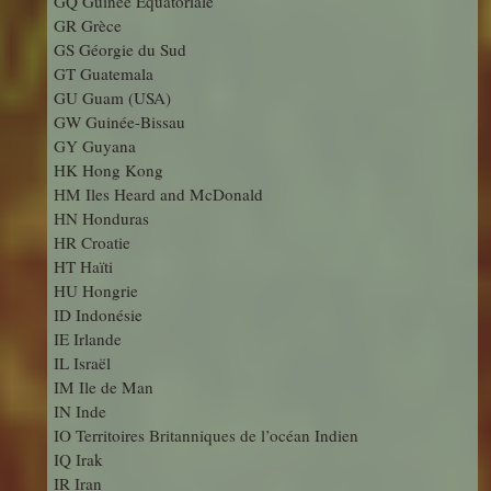
GQ Guinée Equatoriale
GR Grèce
GS Géorgie du Sud
GT Guatemala
GU Guam (USA)
GW Guinée-Bissau
GY Guyana
HK Hong Kong
HM Iles Heard and McDonald
HN Honduras
HR Croatie
HT Haïti
HU Hongrie
ID Indonésie
IE Irlande
IL Israël
IM Ile de Man
IN Inde
IO Territoires Britanniques de l’océan Indien
IQ Irak
IR Iran