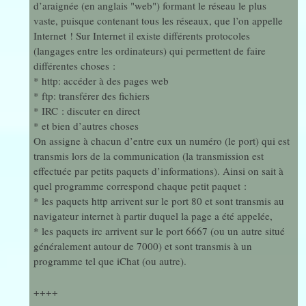
d’araignée (en anglais "web") formant le réseau le plus
vaste, puisque contenant tous les réseaux, que l’on appelle
Internet ! Sur Internet il existe différents protocoles
(langages entre les ordinateurs) qui permettent de faire
différentes choses :
* http: accéder à des pages web
* ftp: transférer des fichiers
* IRC : discuter en direct
* et bien d’autres choses
On assigne à chacun d’entre eux un numéro (le port) qui est
transmis lors de la communication (la transmission est
effectuée par petits paquets d’informations). Ainsi on sait à
quel programme correspond chaque petit paquet :
* les paquets http arrivent sur le port 80 et sont transmis au
navigateur internet à partir duquel la page a été appelée,
* les paquets irc arrivent sur le port 6667 (ou un autre situé
généralement autour de 7000) et sont transmis à un
programme tel que iChat (ou autre).
++++