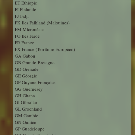
ET Ethiopie
FI Finlande
FJ Fidji
FK Iles Falkland (Malouines)
FM Micronésie
FO Iles Faroe
FR France
FX France (Territoire Européen)
GA Gabon
GB Grande-Bretagne
GD Grenade
GE Géorgie
GF Guyane Française
GG Guernesey
GH Ghana
GI Gibraltar
GL Groenland
GM Gambie
GN Guniée
GP Guadeloupe