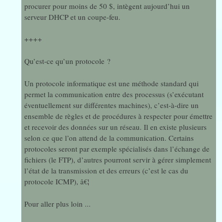
procurer pour moins de 50 $, intègent aujourd’hui un
serveur DHCP et un coupe-feu.
++++
Qu’est-ce qu’un protocole ?
Un protocole informatique est une méthode standard qui
permet la communication entre des processus (s’exécutant
éventuellement sur différentes machines), c’est-à-dire un
ensemble de règles et de procédures à respecter pour émettre
et recevoir des données sur un réseau.
Il en existe plusieurs
selon ce que l’on attend de la communication. Certains
protocoles seront par exemple spécialisés dans l’échange de
fichiers (le FTP), d’autres pourront servir à gérer simplement
l’état de la transmission et des erreurs (c’est le cas du
protocole ICMP), â€¦
Pour aller plus loin ...