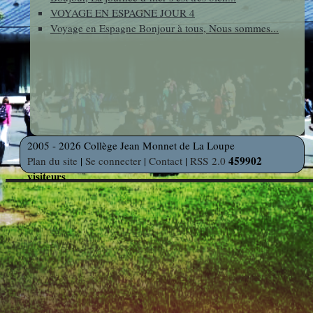
VOYAGE EN ESPAGNE JOUR 4
photos
Des Arts
indépendants
Voyage en Espagne Bonjour à tous, Nous sommes...
Web
et Linux
Auteur en
Orientation
résidence
Découverte
Voyages
des
et Sorties
2005 - 2026 Collège Jean Monnet de La Loupe
Métiers
459902
Plan du site
|
Se connecter
|
Contact
|
RSS 2.0
visiteurs
Découverte
Professionnelle
Education
Musicale